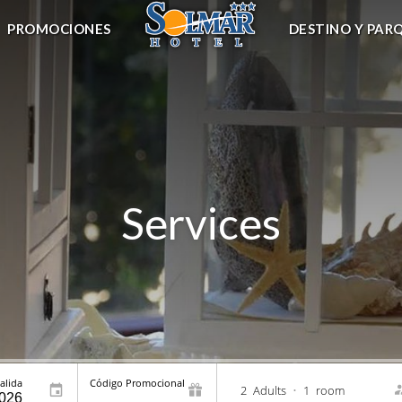
PROMOCIONES
DESTINO Y PAR
Services
alida
Código Promocional
2
Adults
•
1
room