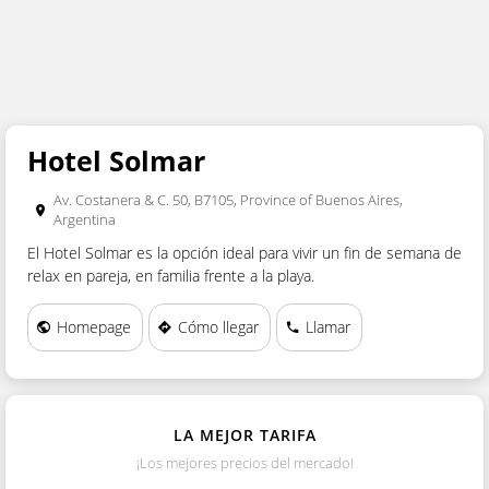
PAIS
PROVINCIA
Hotel Solmar
CONSULTA
Av. Costanera & C. 50, B7105, Province of Buenos Aires,
Argentina
El Hotel Solmar es la opción ideal para vivir un fin de semana de
relax en pareja, en familia frente a la playa.
Homepage
Cómo llegar
Llamar
LA MEJOR TARIFA
¡Los mejores precios del mercado!