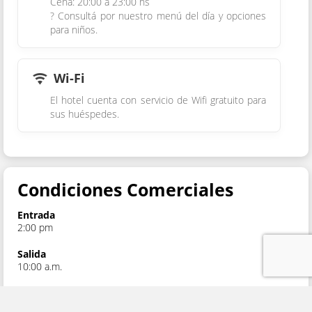
Cena: 20:00 a 23:00 hs
? Consultá por nuestro menú del día y opciones
para niños.
Wi-Fi
El hotel cuenta con servicio de Wifi gratuito para
sus huéspedes.
Condiciones Comerciales
Entrada
2:00 pm
Salida
10:00 a.m.
Breakfast
Included.