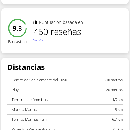
Puntuación basada en
9.3
460 reseñas
Ver Más
Fantástico
Distancias
Centro de San clemente del Tuyu
500 metros
Playa
20 metros
Terminal de ómnibus
4,5 km
Mundo Marino
3 km
Termas Marinas Park
6,7 km
Poseidón Parque Acuático
23 Km